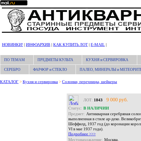
НОВИНКИ!
|
ИНФОАРХИВ
|
КАК КУПИТЬ ЛОТ
|
E-MAIL
|
ПО ТЕМАМ
ПРЕДМЕТЫ КУЛЬТА
КУХНЯ и СЕРВИРОВКА
СЕРЕБРО
ФАРФОР и СТЕКЛО
ПАЛЕО, МИНЕРАЛЫ и МЕТЕОРИТ
КАТАЛОГ
>
Кухня и сервировка
>
Солонки, перечницы, шейкеры
9 000 руб.
ЛОТ:
1843
Статус:
В НАЛИЧИИ
Предмет:
Антикварная серебряная солон
выполненная в стиле ар-деко. Великобри
Шеффилд, 1937 год (до коронации корол
VI в мае 1937 года).
Подробнее >>>
Местонахождение:
Москва.